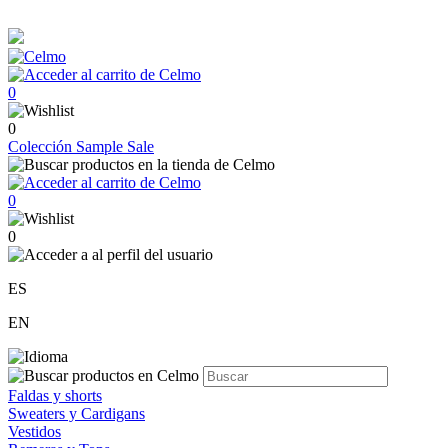
0
0
Colección
Sample Sale
0
0
ES
EN
Faldas y shorts
Sweaters y Cardigans
Vestidos