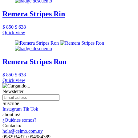
Remera Stripes Rin
$ 850
$ 638
Quick view
Remera Stripes Ron
$ 850
$ 638
Quick view
Newsletter
Suscribe
Instagram
Tik Tok
about us/
¿Quiénes somos?
Contacto/
hola@celmo.com.uy
098293437 / 094984389