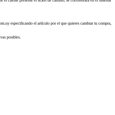
ue el cliente presente el ticket de cambio, se corroborará en el sistema
om.uy especificando el artículo por el que quieres cambiar tu compra,
ivas posibles.