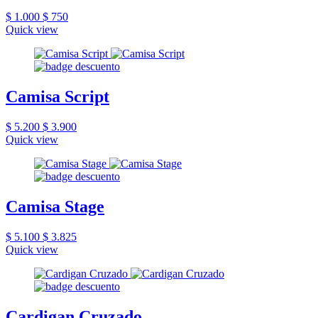
$ 1.000
$ 750
Quick view
Camisa Script
$ 5.200
$ 3.900
Quick view
Camisa Stage
$ 5.100
$ 3.825
Quick view
Cardigan Cruzado