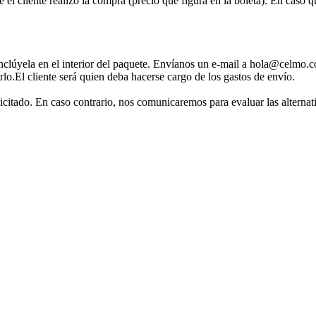
 el cliente realizó la compra (precio que figura en la boleta). En caso q
inclúyela en el interior del paquete. Envíanos un e-mail a hola@celmo.c
rlo.El cliente será quien deba hacerse cargo de los gastos de envío.
licitado. En caso contrario, nos comunicaremos para evaluar las alternat