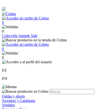
0
0
Colección
Sample Sale
0
0
ES
EN
Faldas y shorts
Sweaters y Cardigans
Vestidos