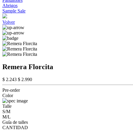
Pantalones
Abrigos
Sample Sale
Volver
Remera Florcita
$ 2.243
$ 2.990
Pre-order
Color
Talle
S/M
M/L
Guía de talles
CANTIDAD
-