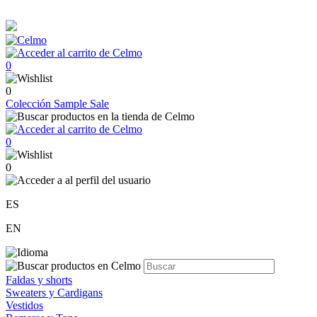
0
0
Colección
Sample Sale
0
0
ES
EN
Faldas y shorts
Sweaters y Cardigans
Vestidos