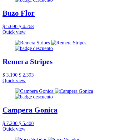
Buzo Flor
$ 5.690
$ 4.268
Quick view
Remera Stripes
$ 3.190
$ 2.393
Quick view
Campera Gonica
$ 7.200
$ 5.400
Quick view