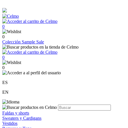
0
0
Colección
Sample Sale
0
0
ES
EN
Faldas y shorts
Sweaters y Cardigans
Vestidos