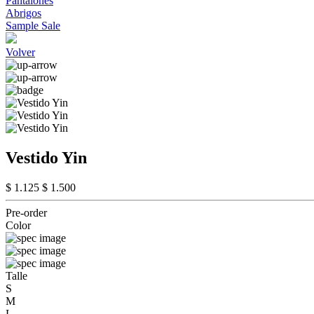
Pantalones
Abrigos
Sample Sale
Volver
Vestido Yin
$ 1.125
$ 1.500
Pre-order
Color
Talle
S
M
L