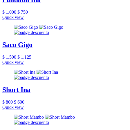
$ 1.000
$ 750
Quick view
Saco Gigo
$ 1.500
$ 1.125
Quick view
Short Ina
$ 800
$ 600
Quick view