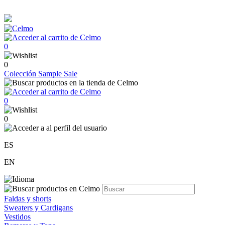
0
0
Colección
Sample Sale
0
0
ES
EN
Faldas y shorts
Sweaters y Cardigans
Vestidos