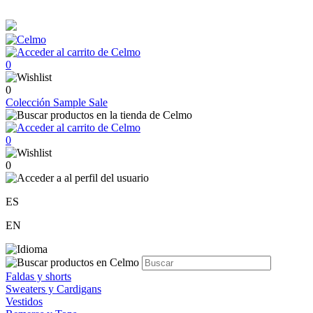
0
0
Colección
Sample Sale
0
0
ES
EN
Faldas y shorts
Sweaters y Cardigans
Vestidos