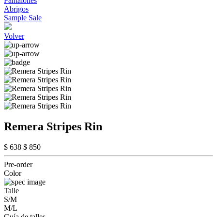
Pantalones
Abrigos
Sample Sale
Volver
Remera Stripes Rin
$ 638
$ 850
Pre-order
Color
Talle
S/M
M/L
Guía de talles