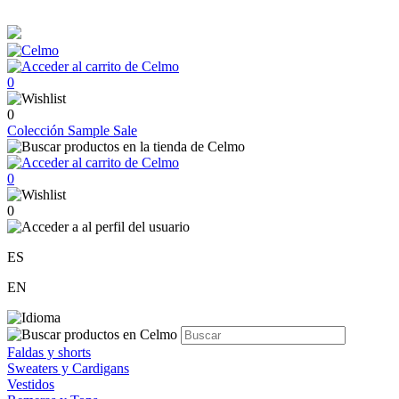
0
0
Colección
Sample Sale
0
0
ES
EN
Faldas y shorts
Sweaters y Cardigans
Vestidos