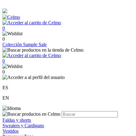
0
0
Colección
Sample Sale
0
0
ES
EN
Faldas y shorts
Sweaters y Cardigans
Vestidos