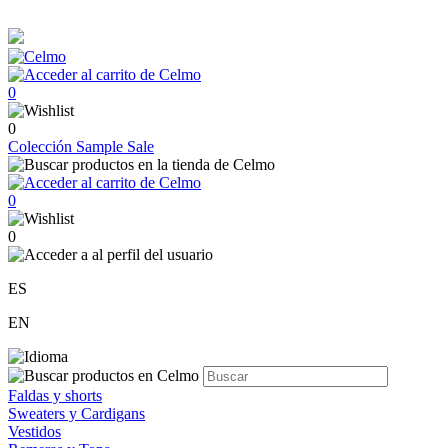
0
0
Colección
Sample Sale
0
0
ES
EN
Faldas y shorts
Sweaters y Cardigans
Vestidos