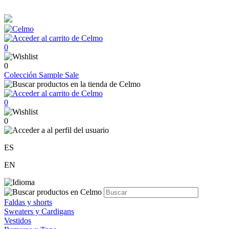
0
0
Colección
Sample Sale
0
0
ES
EN
Faldas y shorts
Sweaters y Cardigans
Vestidos