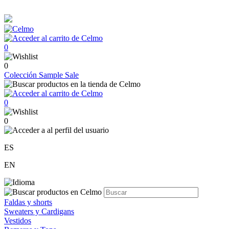
0
0
Colección
Sample Sale
0
0
ES
EN
Faldas y shorts
Sweaters y Cardigans
Vestidos