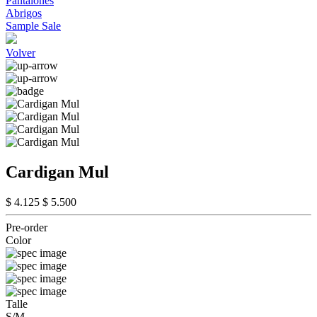
Pantalones
Abrigos
Sample Sale
Volver
Cardigan Mul
$ 4.125
$ 5.500
Pre-order
Color
Talle
S/M