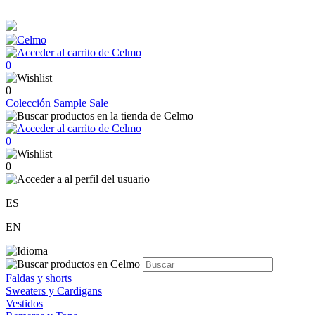
0
0
Colección
Sample Sale
0
0
ES
EN
Faldas y shorts
Sweaters y Cardigans
Vestidos