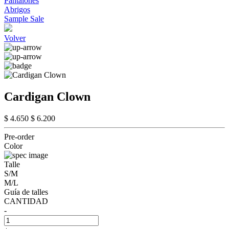
Pantalones
Abrigos
Sample Sale
Volver
Cardigan Clown
$ 4.650
$ 6.200
Pre-order
Color
Talle
S/M
M/L
Guía de talles
CANTIDAD
-