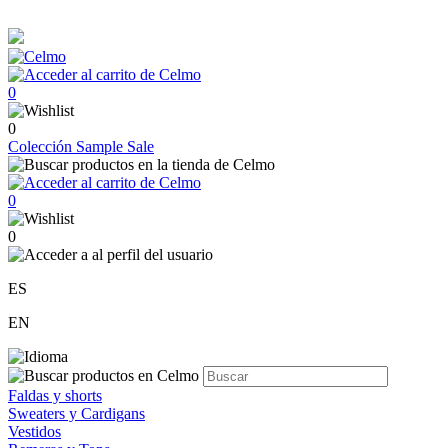
0
0
Colección
Sample Sale
0
0
ES
EN
Faldas y shorts
Sweaters y Cardigans
Vestidos