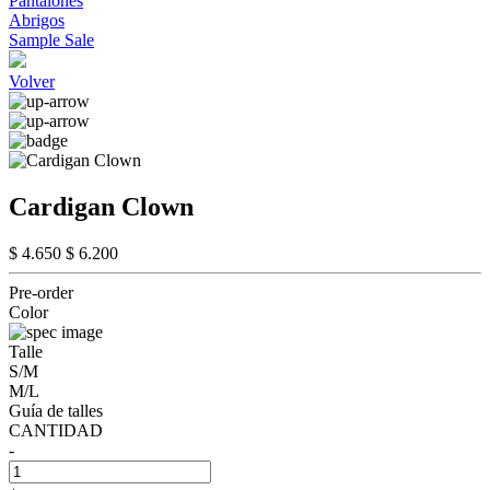
Pantalones
Abrigos
Sample Sale
Volver
Cardigan Clown
$ 4.650
$ 6.200
Pre-order
Color
Talle
S/M
M/L
Guía de talles
CANTIDAD
-