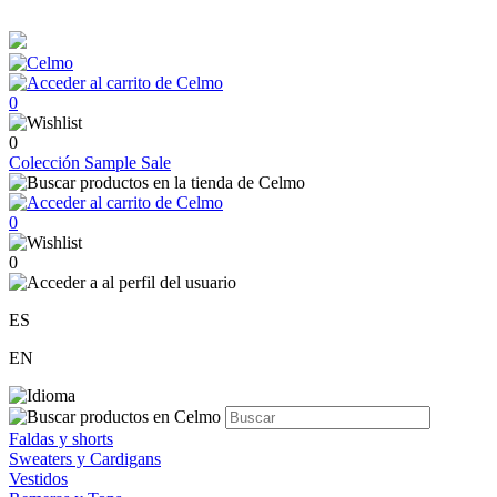
0
0
Colección
Sample Sale
0
0
ES
EN
Faldas y shorts
Sweaters y Cardigans
Vestidos