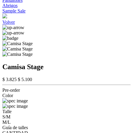
Pantalones
Abrigos
Sample Sale
Volver
Camisa Stage
$ 3.825
$ 5.100
Pre-order
Color
Talle
S/M
M/L
Guía de talles
CANTIDAD