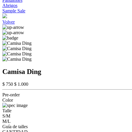
Pantalones
Abrigos
Sample Sale
Volver
Camisa Ding
$ 750
$ 1.000
Pre-order
Color
Talle
S/M
M/L
Guía de talles
CANTIDAD