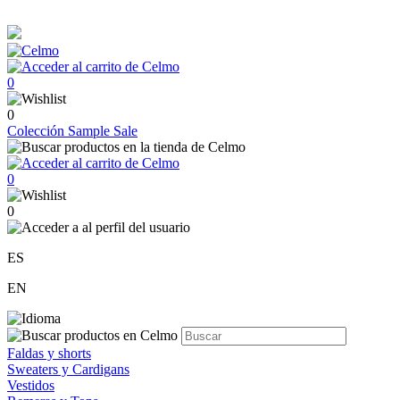
0
0
Colección
Sample Sale
0
0
ES
EN
Faldas y shorts
Sweaters y Cardigans
Vestidos