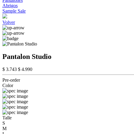
Pantalones
Abrigos
Sample Sale
Volver
Pantalon Studio
$ 3.743
$ 4.990
Pre-order
Color
Talle
S
M
L