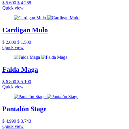
$ 5.690
$ 4.268
Quick view
Cardigan Mulo
$ 2.000
$ 1.500
Quick view
Falda Maga
$ 6.800
$ 5.100
Quick view
Pantalón Stage
$ 4.990
$ 3.743
Quick view