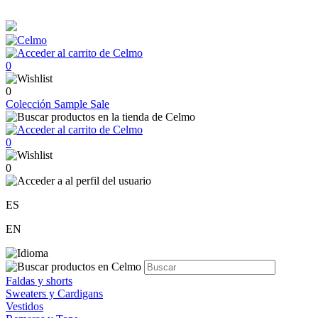
0
0
Colección
Sample Sale
0
0
ES
EN
Faldas y shorts
Sweaters y Cardigans
Vestidos