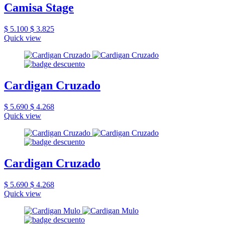
Camisa Stage
$ 5.100
$ 3.825
Quick view
Cardigan Cruzado
$ 5.690
$ 4.268
Quick view
Cardigan Cruzado
$ 5.690
$ 4.268
Quick view