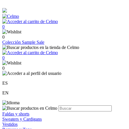
0
0
Colección
Sample Sale
0
0
ES
EN
Faldas y shorts
Sweaters y Cardigans
Vestidos