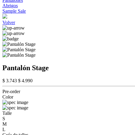
Pantalones
Abrigos
Sample Sale
Volver
Pantalón Stage
$ 3.743
$ 4.990
Pre-order
Color
Talle
S
M
L
Guía de talles