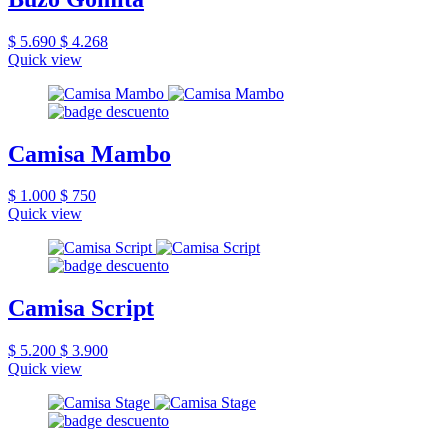
$ 5.690
$ 4.268
Quick view
Camisa Mambo
$ 1.000
$ 750
Quick view
Camisa Script
$ 5.200
$ 3.900
Quick view