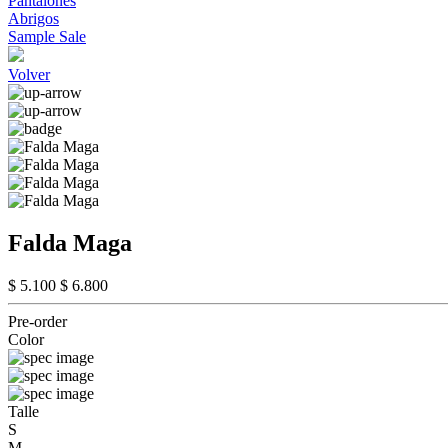
Pantalones
Abrigos
Sample Sale
Volver
Falda Maga
$ 5.100
$ 6.800
Pre-order
Color
Talle
S
M