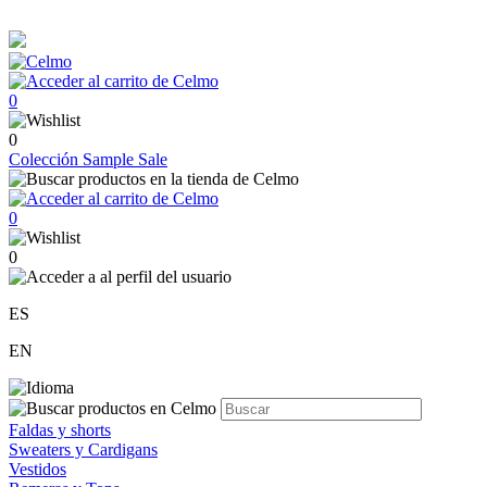
0
0
Colección
Sample Sale
0
0
ES
EN
Faldas y shorts
Sweaters y Cardigans
Vestidos