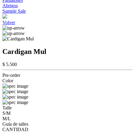
Pantalones
Abrigos
Sample Sale
Volver
Cardigan Mul
$ 5.500
Pre-order
Color
Talle
S/M
M/L
Guía de talles
CANTIDAD
-