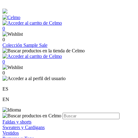
0
0
Colección
Sample Sale
0
0
ES
EN
Faldas y shorts
Sweaters y Cardigans
Vestidos