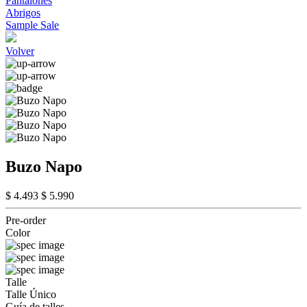
Pantalones
Abrigos
Sample Sale
Volver
Buzo Napo
$ 4.493
$ 5.990
Pre-order
Color
Talle
Talle Único
Guía de talles