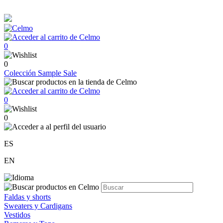
0
0
Colección
Sample Sale
0
0
ES
EN
Faldas y shorts
Sweaters y Cardigans
Vestidos