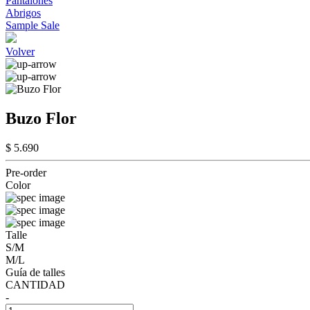
Pantalones
Abrigos
Sample Sale
Volver
Buzo Flor
$ 5.690
Pre-order
Color
Talle
S/M
M/L
Guía de talles
CANTIDAD
-