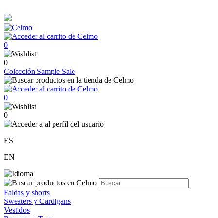
0
0
Colección
Sample Sale
0
0
ES
EN
Faldas y shorts
Sweaters y Cardigans
Vestidos